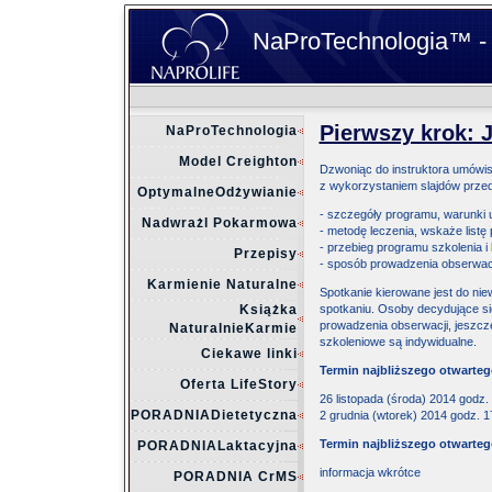
NaProTechnologia™ - od
Pierwszy krok: 
NaProTechnologia
Model Creighton
Dzwoniąc do instruktora umówisz
z wykorzystaniem slajdów prze
OptymalneOdżywianie
- szczegóły programu, warunki 
Nadwrażl Pokarmowa
- metodę leczenia, wskaże listę
- przebieg programu szkolenia i 
Przepisy
- sposób prowadzenia obserwacji 
Karmienie Naturalne
Spotkanie kierowane jest do nie
Książka
spotkaniu. Osoby decydujące si
prowadzenia obserwacji, jeszcz
NaturalnieKarmie
szkoleniowe są indywidualne.
Ciekawe linki
Termin najbliższego otwarte
Oferta LifeStory
26 listopada (środa) 2014 godz.
PORADNIADietetyczna
2 grudnia (wtorek) 2014 godz. 1
Termin najbliższego otwarte
PORADNIALaktacyjna
informacja wkrótce
PORADNIA CrMS